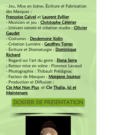
- Jeu, Mise en Scène, Écriture et Fabrication
des Masques :
Françoise Calvel
et
Laurent Eyllier
- Musicien et jeu :
Christophe Célérier
- Univers sonore et création studio :
Olivier
Gaudet
- Costumes :
Desdemone Xolin
- Création Lumière :
Geoffrey Torres
- Écriture et Dramaturgie :
Dominique
Richard
- Regard sur l'art du geste :
Elena Serra
-
Retour mise en scène : Florence Lavaud
- Photographie : Thibault Prédignac
- Facteur de Masques :
Morgane Jouteur
- Production et Diffusion :
Cie Moi Non Plus
et
Cie
Thalia, Ici et
t
Maintenan
DOSSIER DE PRESENTATION